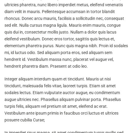
ultricies pharetra, nunc libero imperdiet metus, eleifend venenatis
diam velit in mauris. Pellentesque accumsan in tortor blandit
rhoncus. Donec arcu mauris, facilisis a sollicitudin nec, consequat
sed elit. Nulla cursus magna ligula. Mauris enim mauris, congue
quis dui in, consectetur mollis justo. Nullam a dolor quis lacus
eleifend vestibulum. Donec eros tortor, sagittis quis lectus et,
elementum pharetra purus. Nunc quis magna nibh. Proin id sodales
mi, id luctus odio. Sed aliquam porta eros, sed aliquam sem
hendrerit id. Vestibulum massa nunc, placerat vel augue vel,
hendrerit pharetra diam. Praesent at odio leo.
Integer aliquam interdum quam et tincidunt. Mauris ut nisi
tincidunt, malesuada felis vitae, laoreet turpis. Etiam sit amet
sodales lectus. Etiam vulputate auctor augue, eu condimentum
augue ultricies nec. Phasellus aliquam pulvinar porta. Phasellus
turpis felis, aliquam vel pretium sit amet, eleifend ac erat.
Vestibulum ante ipsum primis in faucibus orci luctus et ultrices
posuere cubilia Curae;
In imperdiet risus magna, sit amet condimentum turpis mollis sed.