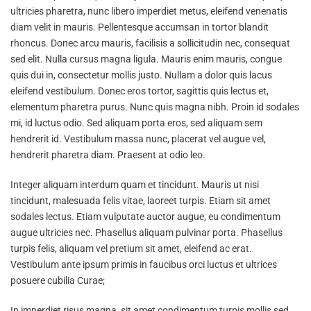
ultricies pharetra, nunc libero imperdiet metus, eleifend venenatis
diam velit in mauris. Pellentesque accumsan in tortor blandit
rhoncus. Donec arcu mauris, facilisis a sollicitudin nec, consequat
sed elit. Nulla cursus magna ligula. Mauris enim mauris, congue
quis dui in, consectetur mollis justo. Nullam a dolor quis lacus
eleifend vestibulum. Donec eros tortor, sagittis quis lectus et,
elementum pharetra purus. Nunc quis magna nibh. Proin id sodales
mi, id luctus odio. Sed aliquam porta eros, sed aliquam sem
hendrerit id. Vestibulum massa nunc, placerat vel augue vel,
hendrerit pharetra diam. Praesent at odio leo.
Integer aliquam interdum quam et tincidunt. Mauris ut nisi
tincidunt, malesuada felis vitae, laoreet turpis. Etiam sit amet
sodales lectus. Etiam vulputate auctor augue, eu condimentum
augue ultricies nec. Phasellus aliquam pulvinar porta. Phasellus
turpis felis, aliquam vel pretium sit amet, eleifend ac erat.
Vestibulum ante ipsum primis in faucibus orci luctus et ultrices
posuere cubilia Curae;
In imperdiet risus magna, sit amet condimentum turpis mollis sed.